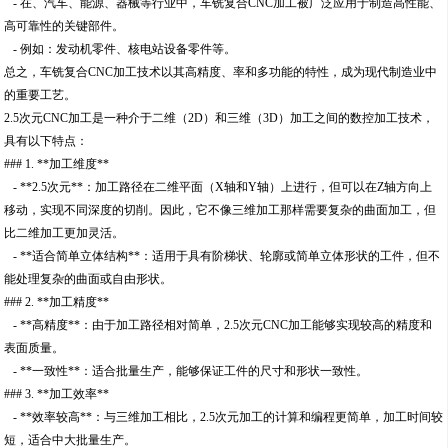
- 在、汽车、能源、器械等行业中，车铣复合CNC加工被广泛应用于制造高性能、
高可靠性的关键部件。
- 例如：发动机零件、核电站设备零件等。
总之，车铣复合CNC加工技术以其高精度、率和多功能的特性，成为现代制造业中
的重要工艺。
2.5次元CNC加工是一种介于二维（2D）和三维（3D）加工之间的数控加工技术，
具有以下特点：
### 1. **加工维度**
- **2.5次元**：加工路径在二维平面（X轴和Y轴）上进行，但可以在Z轴方向上
移动，实现不同深度的切削。因此，它不像三维加工那样需要复杂的曲面加工，但
比二维加工更加灵活。
- **适合简单立体结构**：适用于具有阶梯状、轮廓或简单立体形状的工件，但不
能处理复杂的曲面或自由形状。
### 2. **加工精度**
- **高精度**：由于加工路径相对简单，2.5次元CNC加工能够实现较高的精度和
表面质量。
- **一致性**：适合批量生产，能够保证工件的尺寸和形状一致性。
### 3. **加工效率**
- **效率较高**：与三维加工相比，2.5次元加工的计算和编程更简单，加工时间较
短，适合中大批量生产。