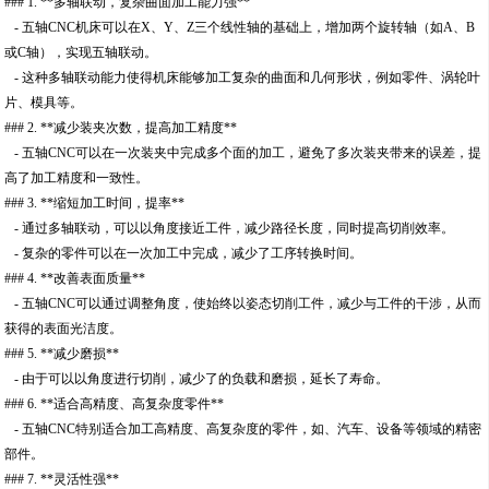
### 1. **多轴联动，复杂曲面加工能力强**
- 五轴CNC机床可以在X、Y、Z三个线性轴的基础上，增加两个旋转轴（如A、B
或C轴），实现五轴联动。
- 这种多轴联动能力使得机床能够加工复杂的曲面和几何形状，例如零件、涡轮叶
片、模具等。
### 2. **减少装夹次数，提高加工精度**
- 五轴CNC可以在一次装夹中完成多个面的加工，避免了多次装夹带来的误差，提
高了加工精度和一致性。
### 3. **缩短加工时间，提率**
- 通过多轴联动，可以以角度接近工件，减少路径长度，同时提高切削效率。
- 复杂的零件可以在一次加工中完成，减少了工序转换时间。
### 4. **改善表面质量**
- 五轴CNC可以通过调整角度，使始终以姿态切削工件，减少与工件的干涉，从而
获得的表面光洁度。
### 5. **减少磨损**
- 由于可以以角度进行切削，减少了的负载和磨损，延长了寿命。
### 6. **适合高精度、高复杂度零件**
- 五轴CNC特别适合加工高精度、高复杂度的零件，如、汽车、设备等领域的精密
部件。
### 7. **灵活性强**