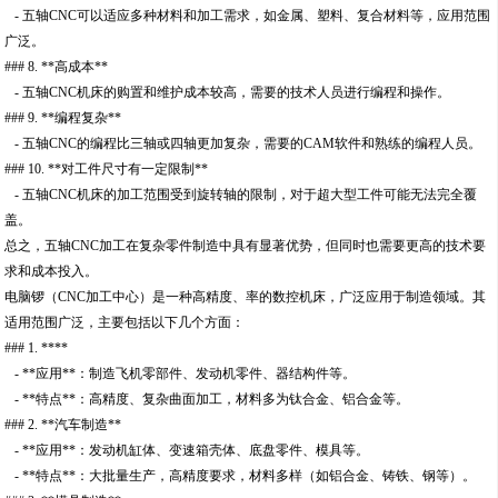
- 五轴CNC可以适应多种材料和加工需求，如金属、塑料、复合材料等，应用范围
广泛。
### 8. **高成本**
- 五轴CNC机床的购置和维护成本较高，需要的技术人员进行编程和操作。
### 9. **编程复杂**
- 五轴CNC的编程比三轴或四轴更加复杂，需要的CAM软件和熟练的编程人员。
### 10. **对工件尺寸有一定限制**
- 五轴CNC机床的加工范围受到旋转轴的限制，对于超大型工件可能无法完全覆
盖。
总之，五轴CNC加工在复杂零件制造中具有显著优势，但同时也需要更高的技术要
求和成本投入。
电脑锣（CNC加工中心）是一种高精度、率的数控机床，广泛应用于制造领域。其
适用范围广泛，主要包括以下几个方面：
### 1. ****
- **应用**：制造飞机零部件、发动机零件、器结构件等。
- **特点**：高精度、复杂曲面加工，材料多为钛合金、铝合金等。
### 2. **汽车制造**
- **应用**：发动机缸体、变速箱壳体、底盘零件、模具等。
- **特点**：大批量生产，高精度要求，材料多样（如铝合金、铸铁、钢等）。