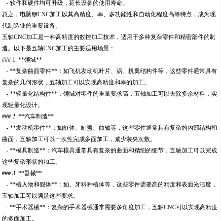
- 软件和硬件均可升级，延长设备的使用寿命。
总之，电脑锣CNC加工以其高精度、率、多功能性和自动化程度高等特点，成为现
代制造业的重要设备。
五轴CNC加工是一种高精度的数控加工技术，适用于多种复杂零件和精密部件的制
造。以下是五轴CNC加工的主要适用场景：
### 1. **领域**
- **复杂曲面零件**：如飞机发动机叶片、涡、机翼结构件等，这些零件通常具有
复杂的几何形状，五轴加工可以实现高精度和率的加工。
- **轻量化结构件**：领域对零件的重量要求高，五轴加工可以去除多余材料，实
现轻量化设计。
### 2. **汽车制造**
- **发动机零件**：如缸体、缸盖、曲轴等，这些零件通常具有复杂的内部结构和
曲面，五轴加工可以一次性完成多面加工，减少装夹次数。
- **模具制造**：汽车模具通常具有复杂的曲面和精细的细节，五轴加工可以完成
这些复杂形状的加工。
### 3. **器械**
- **植入物和假体**：如、牙科种植体等，这些零件需要高的精度和表面光洁度，
五轴加工可以满足这些要求。
- **手术器械**：复杂的手术器械通常需要多角度加工，五轴CNC可以实现高精度
的多面加工。