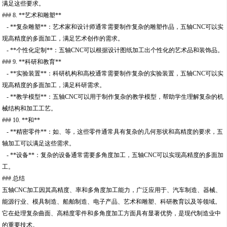
满足这些要求。
### 8. **艺术和雕塑**
- **复杂雕塑**：艺术家和设计师通常需要制作复杂的雕塑作品，五轴CNC可以实
现高精度的多面加工，满足艺术创作的需求。
- **个性化定制**：五轴CNC可以根据设计图纸加工出个性化的艺术品和装饰品。
### 9. **科研和教育**
- **实验装置**：科研机构和高校通常需要制作复杂的实验装置，五轴CNC可以实
现高精度的多面加工，满足科研需求。
- **教学模型**：五轴CNC可以用于制作复杂的教学模型，帮助学生理解复杂的机
械结构和加工工艺。
### 10. **和**
- **精密零件**：如、等，这些零件通常具有复杂的几何形状和高精度的要求，五
轴加工可以满足这些需求。
- **设备**：复杂的设备通常需要多角度加工，五轴CNC可以实现高精度的多面加
工。
### 总结
五轴CNC加工因其高精度、率和多角度加工能力，广泛应用于、汽车制造、器械、
能源行业、模具制造、船舶制造、电子产品、艺术和雕塑、科研教育以及等领域。
它在处理复杂曲面、高精度零件和多角度加工方面具有显著优势，是现代制造业中
的重要技术。