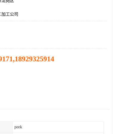
市龙岗区
C加工公司
9171,18929325914
peek