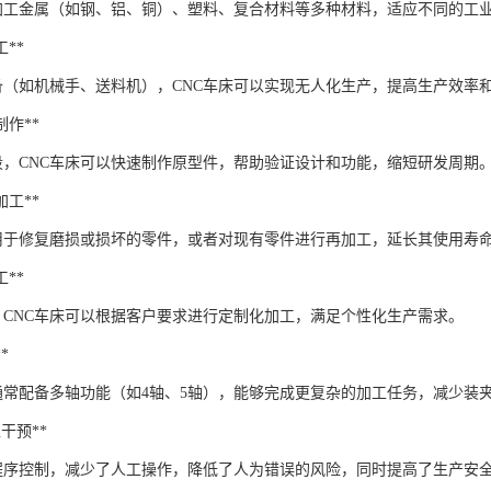
以加工金属（如钢、铝、铜）、塑料、复合材料等多种材料，适应不同的工
工**
备（如机械手、送料机），CNC车床可以实现无人化生产，提高生产效率
型制作**
段，CNC车床可以快速制作原型件，帮助验证设计和功能，缩短研发周期
再加工**
以用于修复磨损或损坏的零件，或者对现有零件进行再加工，延长其使用寿
工**
，CNC车床可以根据客户要求进行定制化加工，满足个性化生产需求。
*
床通常配备多轴功能（如4轴、5轴），能够完成更复杂的加工任务，减少装
工干预**
过程序控制，减少了人工操作，降低了人为错误的风险，同时提高了生产安