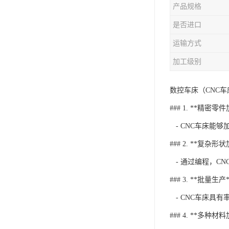
产品规格
是否进口
运输方式
加工级别
数控车床（CNC
### 1. **精密零
- CNC车床能
### 2. **复杂形
- 通过编程，C
### 3. **批量生产*
- CNC车床具
### 4. **多种材