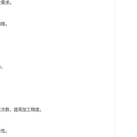
业需求。
和降。
。
命。
夹次数，提高加工精度。
全性。