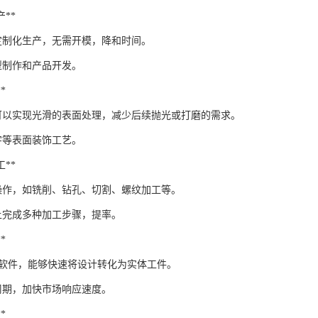
产**
定制化生产，无需开模，降和时间。
型制作和产品开发。
*
工可以实现光滑的表面处理，减少后续抛光或打磨的需求。
字等表面装饰工艺。
工**
操作，如铣削、钻孔、切割、螺纹加工等。
上完成多种加工步骤，提率。
*
AM软件，能够快速将设计转化为实体工件。
周期，加快市场响应速度。
*