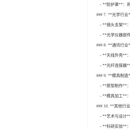
- **防护罩**
### 7. **光学行业*
- **镜头支架*
- **光学仪器部
### 8. **通讯行业*
- **天线外壳*
- **光纤连接器
### 9. **模具制造*
- **原型制作*
- **模具加工*
### 10. **其他行业
- **艺术与设
- **科研实验*