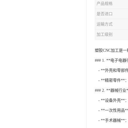
产品规格
是否进口
运输方式
加工级别
塑胶CNC加工是
### 1. **电子电
- **外壳和零
- **精密零件*
### 2. **器械行业*
- **设备外壳*
- **一次性用品
- **手术器械*