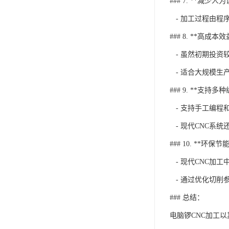
### 7. **减少人
- 加工过程由程
### 8. **高成本效
- 虽然初期投资
- 适合大规模生
### 9. **支持多
- 支持手工编程
- 现代CNC系
### 10. **环保节能
- 现代CNC加
- 通过优化切削
### 总结：
电脑锣CNC加工