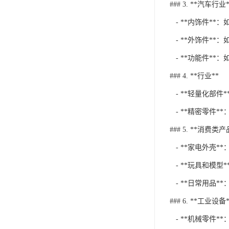
### 3. **汽车行业*
- **内饰件**
- **外饰件**
- **功能件**
### 4. **行业**
- **轻量化部
- **精密零件
### 5. **消费类产
- **家电外壳*
- **玩具和模型
- **日常用品*
### 6. **工业设备*
- **机械零件*