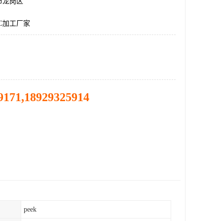
市龙岗区
C加工厂家
9171,18929325914
peek