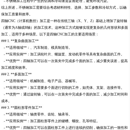
- 不锈钢加工过程中产生的切屑和冷却液需妥善处理，避免环境污染。
综上所述，不锈钢加工需要综合考虑材料特性、选择、加工参数和冷却方式，以确
保加工质量和效率。
四轴CNC（计算机数控）加工是一种在传统三轴（X、Y、Z）基础上增加了旋转轴
（通常为A轴或B轴）的加工技术。这种加工方式能够实现更复杂的几何形状和多面
加工，适用于多种场景。以下是四轴CNC加工的主要适用场景：
### 1. **复杂曲面加工**
- **适用领域**：、汽车制造、模具制造等。
- **应用实例**：加工涡轮叶片、螺旋桨、发动机零件等具有复杂曲面的工件。
- **优势**：四轴加工可以在一次装夹中完成多个面的加工，减少重夹误差，提高
加工精度和效率。
### 2. **多面加工**
- **适用领域**：机械制造、电子产品、器械等。
- **应用实例**：加工需要多个面进行切削的工件，如壳体、支架、连接件等。
- **优势**：通过旋转轴，可以在一次装夹中完成多个面的加工，减少加工时间和
成本。
### 3. **圆柱形零件加工**
- **适用领域**：轴类零件、齿轮、轴承等。
- **应用实例**：加工圆柱形零件上的键槽、螺纹、孔等特征。
- **优势**：四轴加工可以在圆柱形工件上进行连续的切削，确保加工的一致性和