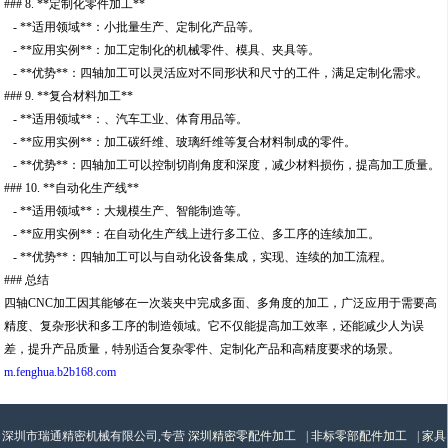
### 8. **定制化零件加工**
- **适用领域**：小批量生产、定制化产品等。
- **应用实例**：加工定制化的机械零件、模具、夹具等。
- **优势**：四轴加工可以灵活应对不同形状和尺寸的工件，满足定制化需求。
### 9. **复合材料加工**
- **适用领域**：、汽车工业、体育用品等。
- **应用实例**：加工碳纤维、玻璃纤维等复合材料制成的零件。
- **优势**：四轴加工可以控制切削角度和深度，减少材料损伤，提高加工质量。
### 10. **自动化生产线**
- **适用领域**：大规模生产、智能制造等。
- **应用实例**：在自动化生产线上进行多工位、多工序的连续加工。
- **优势**：四轴加工可以与自动化设备集成，实现、连续的加工流程。
### 总结
四轴CNC加工因其能够在一次装夹中完成多面、多角度的加工，广泛应用于需要高
精度、复杂形状和多工序的制造领域。它不仅能提高加工效率，还能减少人为误
差，提升产品质量，特别适合复杂零件、定制化产品和高精度要求的场景。
m.fenghua.b2b168.com
深圳市瑞通精密机械有限公司,专营
深圳精密零配件加工
|
非标零部配件加工
|
家具