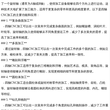
了一个旋转轴（通常为A轴或B轴），使得加工设备能够在四个方向上进行运动。这
种技术大地扩展了加工能力，适用于更复杂的零件和更高的精度要求。以下是四轴
CNC加工的主要功能和应用：
### 1. **复杂曲面加工**
- 四轴CNC加工可以在一次装夹中完成复杂曲面的加工，例如螺旋槽、涡轮叶片、
叶轮等。旋转轴的加入使得能够从不同角度接近工件，减少了多次装夹的需求，提
高了加工效率和精度。
### 2. **多面加工**
- 通过旋转轴，四轴CNC加工可以在一次装夹中完成工件的多个面的加工，例如立
方体、棱柱体等。这减少了装夹次数，提高了加工效率和一致性。
### 3. **雕刻和浮雕**
- 四轴CNC加工适用于复杂的三维雕刻和浮雕，例如艺术品、模具、装饰品等。旋
转轴使得能够从不同角度进行雕刻，实现更精细的细节和更复杂的形状。
### 4. **圆柱体加工**
- 四轴CNC加工适合圆柱体或旋转对称零件的加工，例如轴类零件、齿轮、凸轮
等。旋转轴使得能够沿着圆柱体的周向进行加工，实现高精度的外圆、内孔、螺纹
等特征。
### 5. **钻孔和铣削**
- 四轴CNC加工可以在一次装夹中完成多个角度的钻孔和铣削操作，减少了工件重