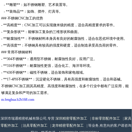
- **雕塑**：如不锈钢雕塑、艺术装置等。
- **装饰品**：如饰、摆件、灯具等。
### 不锈钢CNC加工的优势
- **高精度**：CNC加工可以实现微米级的精度，适合高精度要求的零件。
- **复杂形状**：能够加工复杂的三维形状和曲面。
- **耐腐蚀性**：不锈钢材料本身具有良好的耐腐蚀性，适合在恶劣环境中使用。
- **高强度**：不锈钢具有较高的强度和硬度，适合制造承受高负荷的零件。
### 常用不锈钢材料
- **304不锈钢**：通用型不锈钢，耐腐蚀性良好，应用广泛。
- **316不锈钢**：耐腐蚀性更强，适合化工、海洋等环境。
- **430不锈钢**：磁性不锈钢，适合装饰和家电领域。
- **17-4PH不锈钢**：沉淀硬化不锈钢，具有高强度和耐腐蚀性，适合和器械。
不锈钢CNC加工因其高精度、高强度和耐腐蚀性，在多个行业中都有广泛应用，能
够满足复杂和严苛的加工需求。
m.fenghua.b2b168.com
深圳市瑞通精密机械有限公司,专营
深圳精密零配件加工
|
非标零部配件加工
|
家具
零配件加工
|
治具零配件加工
|
龙华精密零配件加工
| 等业务,有意向的客户请咨询