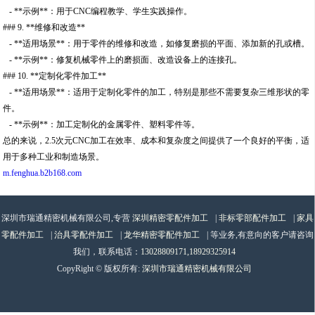
- **示例**：用于CNC编程教学、学生实践操作。
### 9. **维修和改造**
- **适用场景**：用于零件的维修和改造，如修复磨损的平面、添加新的孔或槽。
- **示例**：修复机械零件上的磨损面、改造设备上的连接孔。
### 10. **定制化零件加工**
- **适用场景**：适用于定制化零件的加工，特别是那些不需要复杂三维形状的零
件。
- **示例**：加工定制化的金属零件、塑料零件等。
总的来说，2.5次元CNC加工在效率、成本和复杂度之间提供了一个良好的平衡，适
用于多种工业和制造场景。
m.fenghua.b2b168.com
深圳市瑞通精密机械有限公司,专营
深圳精密零配件加工
|
非标零部配件加工
|
家具
零配件加工
|
治具零配件加工
|
龙华精密零配件加工
| 等业务,有意向的客户请咨询
我们，联系电话：
13028809171,18929325914
CopyRight © 版权所有:
深圳市瑞通精密机械有限公司