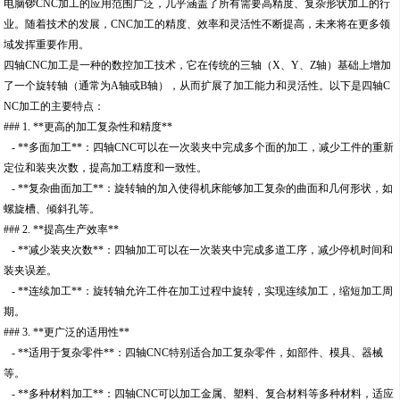
电脑锣CNC加工的应用范围广泛，几乎涵盖了所有需要高精度、复杂形状加工的行
业。随着技术的发展，CNC加工的精度、效率和灵活性不断提高，未来将在更多领
域发挥重要作用。
四轴CNC加工是一种的数控加工技术，它在传统的三轴（X、Y、Z轴）基础上增加
了一个旋转轴（通常为A轴或B轴），从而扩展了加工能力和灵活性。以下是四轴C
NC加工的主要特点：
### 1. **更高的加工复杂性和精度**
- **多面加工**：四轴CNC可以在一次装夹中完成多个面的加工，减少工件的重新
定位和装夹次数，提高加工精度和一致性。
- **复杂曲面加工**：旋转轴的加入使得机床能够加工复杂的曲面和几何形状，如
螺旋槽、倾斜孔等。
### 2. **提高生产效率**
- **减少装夹次数**：四轴加工可以在一次装夹中完成多道工序，减少停机时间和
装夹误差。
- **连续加工**：旋转轴允许工件在加工过程中旋转，实现连续加工，缩短加工周
期。
### 3. **更广泛的适用性**
- **适用于复杂零件**：四轴CNC特别适合加工复杂零件，如部件、模具、器械
等。
- **多种材料加工**：四轴CNC可以加工金属、塑料、复合材料等多种材料，适应