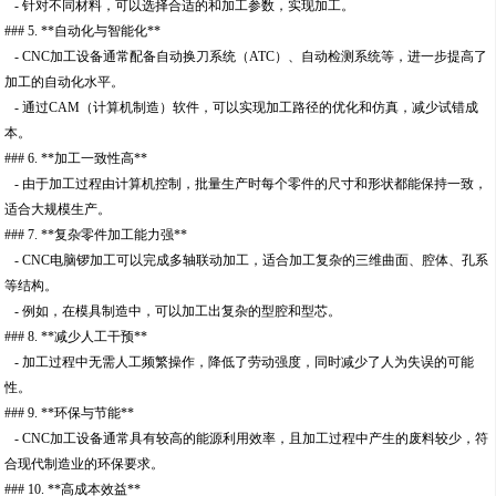
- 针对不同材料，可以选择合适的和加工参数，实现加工。
### 5. **自动化与智能化**
- CNC加工设备通常配备自动换刀系统（ATC）、自动检测系统等，进一步提高了
加工的自动化水平。
- 通过CAM（计算机制造）软件，可以实现加工路径的优化和仿真，减少试错成
本。
### 6. **加工一致性高**
- 由于加工过程由计算机控制，批量生产时每个零件的尺寸和形状都能保持一致，
适合大规模生产。
### 7. **复杂零件加工能力强**
- CNC电脑锣加工可以完成多轴联动加工，适合加工复杂的三维曲面、腔体、孔系
等结构。
- 例如，在模具制造中，可以加工出复杂的型腔和型芯。
### 8. **减少人工干预**
- 加工过程中无需人工频繁操作，降低了劳动强度，同时减少了人为失误的可能
性。
### 9. **环保与节能**
- CNC加工设备通常具有较高的能源利用效率，且加工过程中产生的废料较少，符
合现代制造业的环保要求。
### 10. **高成本效益**