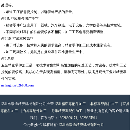
处理等。
- 每道工序都需要控制，以确保终产品的质量。
### 9. **应用领域广泛**
- 精密零件广泛应用于、器械、汽车制造、电子设备、光学仪器等高技术领域。
- 不同领域对零件的性能要求各不相同，加工工艺也需要相应调整。
### 10. **成本较高**
- 由于对设备、技术和人员的要求较高，精密零件加工的成本通常较高。
- 加工周期较长，尤其是在复杂零件和小批量生产中。
### 总结
五金精密零件加工是一项技术密集型和高附加值的制造工艺，对设备、技术和工艺
控制的要求高。其核心在于实现高精度、量和高可靠性，以满足现代工业对精密零
件的需求。
m.fenghua.b2b168.com
深圳市瑞通精密机械有限公司,专营
深圳精密零配件加工
|
非标零部配件加工
|
家具
零配件加工
|
治具零配件加工
|
龙华精密零配件加工
| 等业务,有意向的客户请咨询
我们，联系电话：
13028809171,18929325914
CopyRight © 版权所有:
深圳市瑞通精密机械有限公司