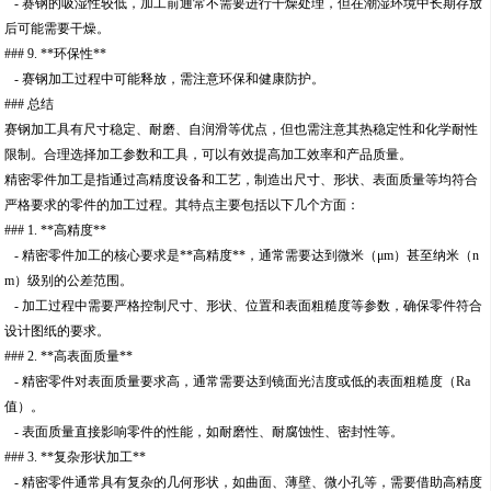
- 赛钢的吸湿性较低，加工前通常不需要进行干燥处理，但在潮湿环境中长期存放
后可能需要干燥。
### 9. **环保性**
- 赛钢加工过程中可能释放，需注意环保和健康防护。
### 总结
赛钢加工具有尺寸稳定、耐磨、自润滑等优点，但也需注意其热稳定性和化学耐性
限制。合理选择加工参数和工具，可以有效提高加工效率和产品质量。
精密零件加工是指通过高精度设备和工艺，制造出尺寸、形状、表面质量等均符合
严格要求的零件的加工过程。其特点主要包括以下几个方面：
### 1. **高精度**
- 精密零件加工的核心要求是**高精度**，通常需要达到微米（μm）甚至纳米（n
m）级别的公差范围。
- 加工过程中需要严格控制尺寸、形状、位置和表面粗糙度等参数，确保零件符合
设计图纸的要求。
### 2. **高表面质量**
- 精密零件对表面质量要求高，通常需要达到镜面光洁度或低的表面粗糙度（Ra
值）。
- 表面质量直接影响零件的性能，如耐磨性、耐腐蚀性、密封性等。
### 3. **复杂形状加工**
- 精密零件通常具有复杂的几何形状，如曲面、薄壁、微小孔等，需要借助高精度