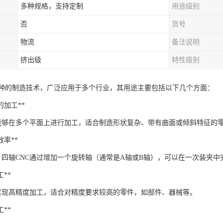
多种规格，支持定制
用途级别
否
货号
物流
备注说明
挤出级
特性级别
一种的制造技术，广泛应用于多个行业，其用途主要包括以下几个方面：
件的加工**
工能够在多个平面上进行加工，适合制造形状复杂、带有曲面或倾斜特征的
工效率**
C，四轴CNC通过增加一个旋转轴（通常是A轴或B轴），可以在一次装夹
工**
够实现高精度加工，适合对精度要求较高的零件，如部件、器械等。
工**