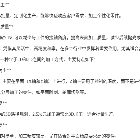
加工**
合小批量、定制化生产，能够快速响应客户需求，加工个性化零件。
面质量**
四轴CNC可以减少与工件的接触角度，提高表面加工质量，减少后续抛光
加工凭借其灵活性、高精度和率，在多个行业中发挥着重要作用，尤其适合
工是一种介于2D和3D之间的加工方式，主要特点如下：
工为主**
C加工主要在平面（X轴和Y轴）上进行，Z轴主要用于控制的深度，而不是进
单分层加工的零件，如平面雕刻、轮廓切割等。
高**
的3D路径规划，2.5次元加工通常比3D加工，适合批量生产。
高**
相对简单，加工精度较高，尤其适合对平面精度要求高的零件。