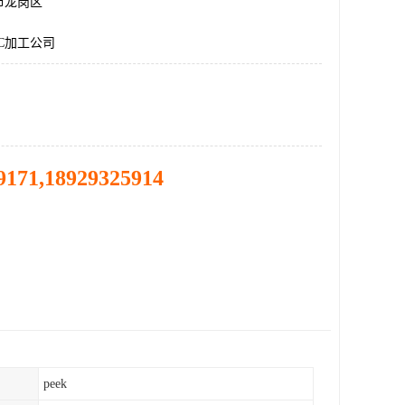
市龙岗区
C加工公司
9171,18929325914
peek