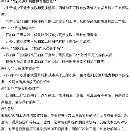
### 4. **提高加工精度和表面质量**
- 由于减少了装夹次数和更换频率，四轴加工可以有效降低人为误差和加工累积误
差。
- 同时，旋转轴的使用使得可以以角度切削工件，从而提高表面质量和加工精度。
### 5. **节省和成本**
- 四轴加工可以通过优化路径和减少更换次数，延长使用寿命。
- 此外，减少装夹次数和加工时间也有助于降低生产成本。
### 6. **编程复杂，对操作人员要求高**
- 四轴加工的编程比三轴加工复杂，需要更的CAM软件和更的操作人员。
- 操作人员需要具备多轴加工的经验，以合理规划路径和加工顺序。
### 7. **设备成本较高**
- 四轴CNC机床的购置和维护成本高于三轴机床，但考虑到其加工能力和效率的提
升，长期来看具有较高的性价比。
### 8. **广泛应用领域**
- 四轴加工广泛应用于、汽车制造、模具制造、器械、能源设备等领域，特别适合
高精度、复杂零件的加工。
### 总结
四轴CNC加工通过增加旋转轴，显著提升了加工复杂零件的能力，具有效率高、精
度高、适用范围广等特点。然而，它对编程和操作的要求较高，设备成本也相对较
高。对于需要高精度和复杂形状加工的行业，四轴CNC加工是一种有效的解决方