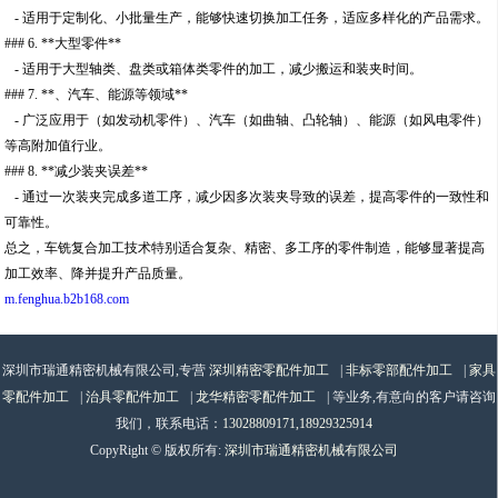
- 适用于定制化、小批量生产，能够快速切换加工任务，适应多样化的产品需求。
### 6. **大型零件**
- 适用于大型轴类、盘类或箱体类零件的加工，减少搬运和装夹时间。
### 7. **、汽车、能源等领域**
- 广泛应用于（如发动机零件）、汽车（如曲轴、凸轮轴）、能源（如风电零件）
等高附加值行业。
### 8. **减少装夹误差**
- 通过一次装夹完成多道工序，减少因多次装夹导致的误差，提高零件的一致性和
可靠性。
总之，车铣复合加工技术特别适合复杂、精密、多工序的零件制造，能够显著提高
加工效率、降并提升产品质量。
m.fenghua.b2b168.com
深圳市瑞通精密机械有限公司,专营
深圳精密零配件加工
|
非标零部配件加工
|
家具
零配件加工
|
治具零配件加工
|
龙华精密零配件加工
| 等业务,有意向的客户请咨询
我们，联系电话：
13028809171,18929325914
CopyRight © 版权所有:
深圳市瑞通精密机械有限公司