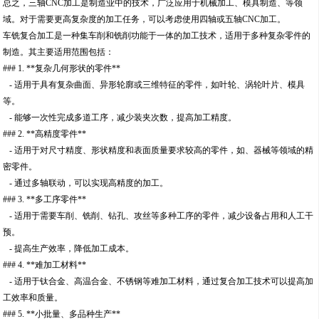
总之，三轴CNC加工是制造业中的技术，广泛应用于机械加工、模具制造、等领
域。对于需要更高复杂度的加工任务，可以考虑使用四轴或五轴CNC加工。
车铣复合加工是一种集车削和铣削功能于一体的加工技术，适用于多种复杂零件的
制造。其主要适用范围包括：
### 1. **复杂几何形状的零件**
- 适用于具有复杂曲面、异形轮廓或三维特征的零件，如叶轮、涡轮叶片、模具
等。
- 能够一次性完成多道工序，减少装夹次数，提高加工精度。
### 2. **高精度零件**
- 适用于对尺寸精度、形状精度和表面质量要求较高的零件，如、器械等领域的精
密零件。
- 通过多轴联动，可以实现高精度的加工。
### 3. **多工序零件**
- 适用于需要车削、铣削、钻孔、攻丝等多种工序的零件，减少设备占用和人工干
预。
- 提高生产效率，降低加工成本。
### 4. **难加工材料**
- 适用于钛合金、高温合金、不锈钢等难加工材料，通过复合加工技术可以提高加
工效率和质量。
### 5. **小批量、多品种生产**