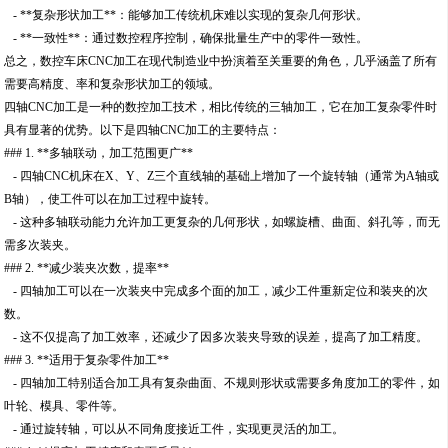
- **复杂形状加工**：能够加工传统机床难以实现的复杂几何形状。
- **一致性**：通过数控程序控制，确保批量生产中的零件一致性。
总之，数控车床CNC加工在现代制造业中扮演着至关重要的角色，几乎涵盖了所有
需要高精度、率和复杂形状加工的领域。
四轴CNC加工是一种的数控加工技术，相比传统的三轴加工，它在加工复杂零件时
具有显著的优势。以下是四轴CNC加工的主要特点：
### 1. **多轴联动，加工范围更广**
- 四轴CNC机床在X、Y、Z三个直线轴的基础上增加了一个旋转轴（通常为A轴或
B轴），使工件可以在加工过程中旋转。
- 这种多轴联动能力允许加工更复杂的几何形状，如螺旋槽、曲面、斜孔等，而无
需多次装夹。
### 2. **减少装夹次数，提率**
- 四轴加工可以在一次装夹中完成多个面的加工，减少工件重新定位和装夹的次
数。
- 这不仅提高了加工效率，还减少了因多次装夹导致的误差，提高了加工精度。
### 3. **适用于复杂零件加工**
- 四轴加工特别适合加工具有复杂曲面、不规则形状或需要多角度加工的零件，如
叶轮、模具、零件等。
- 通过旋转轴，可以从不同角度接近工件，实现更灵活的加工。