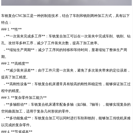
车铣复合CNC加工是一种的制造技术，结合了车削和铣削两种加工方式，具有以下
特点：
### 1. **性**
- **一次装夹完成多工序**：车铣复合加工可以在一次装夹中完成车削、铣削、钻
孔、攻丝等多种工序，减少了工件装夹次数，提高了加工效率。
- **缩短生产周期**：减少了工序间的转移和等待时间，显著缩短了整体生产周
期。
### 2. **高精度**
- **减少装夹误差**：由于工件只需一次装夹，避免了多次装夹带来的定位误差，
提高了加工精度。
- **高刚性设备**：车铣复合机床通常具有较高的刚性和稳定性，能够保证加工过
程中的精度。
### 3. **复杂零件加工能力**
- **多轴联动**：车铣复合机床通常配备多轴（如5轴、7轴等），能够实现复杂的
空间曲面加工，适用于复杂几何形状的零件。
- **多功能集成**：车铣复合加工可以同时进行车削和铣削，能够加工传统机床难
以完成的复杂零件。
### 4. **节省成本**